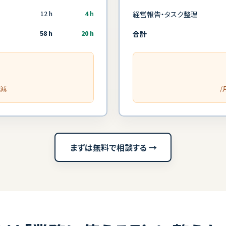
12 h
4 h
経営報告・タスク整理
58 h
20 h
合計
削減
/
まずは無料で相談する →