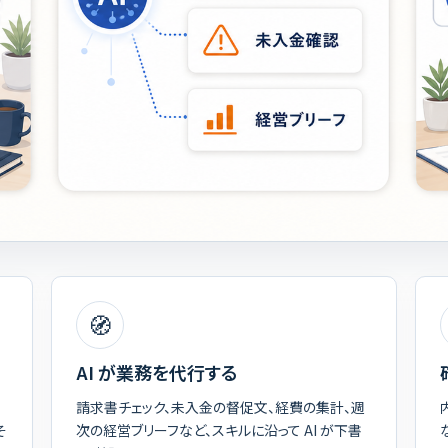
🧭
AI が業務を代行する
請求書チェック、未入金の督促文、経費の集計、週
そ
次の経営ブリーフなど、スキルに沿って AI が下書