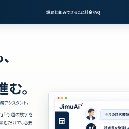
課題
仕組み
できること
料金
FAQ
、
進む。
務アシスタント。
」「今週の数字を
で頼むだけで、必要