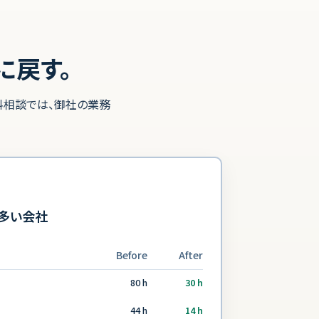
に戻す。
料相談では、御社の業務
が多い会社
Before
After
80 h
30 h
44 h
14 h