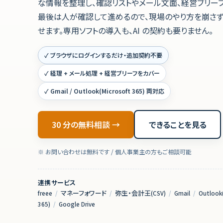
な情報を整理し、確認リストやメール文面、経営ブリーフ
最後は人が確認して進めるので、現場のやり方を崩さ
せます。専用ソフトの導入も、AI の契約も要りません。
✓ ブラウザにログインするだけ・追加契約不要
✓ 経理 + メール処理 + 経営ブリーフをカバー
✓ Gmail / Outlook(Microsoft 365) 両対応
30 分の無料相談 →
できることを見る
※ お問い合わせは無料です / 個人事業主の方もご相談可能
連携サービス
freee
/
マネーフォワード
/
弥生・会計王(CSV)
/
Gmail
/
Outlook(
365)
/
Google Drive